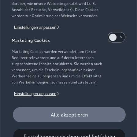
darüber, wie unsere Webseite genutzt wird (z. B.
Elektromodelle
Anzahl der Besuche, Verweildauer). Diese Cookies
Gebrauchtwagensuche
Support
werden zur Optimierung der Webseite verwendet.
Saisonale Angebote
Plug-in-Hybride
Gebrauchtwagen
Einstellungen anpassen
Audi Services
Über Audi
Kundenservice
Finanzierung
Marketing Cookies
Garantie
Händlersuche
Aktionen & Angebote
Unternehmen
Marketing Cookies werden verwendet, um für die
Audi digital services
Benutzer relevantere und auf deren Interessen
Audi Code
Geschäftskunden
Karriere
zugeschnittene Inhalte anzubieten. Sie werden auch
myAudi
verwendet, um die Erscheinungshäufigkeit einer
Häufige Fragen (FAQ)
Investor Relations
Werbeanzeige zu begrenzen und um die Effektivität
© 2026 AUDI AG. Alle Rechte vorbehalten
von Werbekampagnen zu messen und zu steuern.
Audi Online Beratung
Presse & Media Center
Impressum
Rechtliches
Hinweisgebersystem
Einstellungen anpassen
Online-Terminvereinbarung
Datenschutz
Datenschutzinformation
Cookie-Einstellungen
Servicekontakt
Cookie-Richtlinie
Barrierefreiheit
Audi erleben
Alle akzeptieren
Digital Services Act
EU Data Act
Bordbuch & Bedienungsanleitungen
Newsletter
Verträge kündigen
Einstellungen speichern und fortfahren