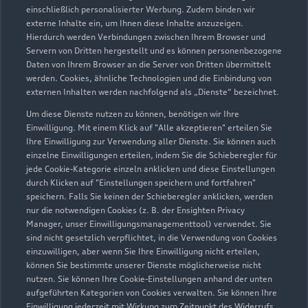
einschließlich personalisierter Werbung. Zudem binden wir
externe Inhalte ein, um Ihnen diese Inhalte anzuzeigen.
Hierdurch werden Verbindungen zwischen Ihrem Browser und
Servern von Dritten hergestellt und es können personenbezogene
Daten von Ihrem Browser an die Server von Dritten übermittelt
werden. Cookies, ähnliche Technologien und die Einbindung von
externen Inhalten werden nachfolgend als „Dienste“ bezeichnet.
Um diese Dienste nutzen zu können, benötigen wir Ihre
Einwilligung. Mit einem Klick auf "Alle akzeptieren" erteilen Sie
Ihre Einwilligung zur Verwendung aller Dienste. Sie können auch
einzelne Einwilligungen erteilen, indem Sie die Schieberegler für
jede Cookie-Kategorie einzeln anklicken und diese Einstellungen
durch Klicken auf "Einstellungen speichern und fortfahren"
speichern. Falls Sie keinen der Schieberegler anklicken, werden
nur die notwendigen Cookies (z. B. der Ensighten Privacy
Zur Reparatur
Manager, unser Einwilligungsmanagementtool) verwendet. Sie
sind nicht gesetzlich verpflichtet, in die Verwendung von Cookies
einzuwilligen, aber wenn Sie Ihre Einwilligung nicht erteilen,
können Sie bestimmte unserer Dienste möglicherweise nicht
nutzen. Sie können Ihre Cookie-Einstellungen anhand der unten
aufgeführten Kategorien von Cookies verwalten. Sie können Ihre
Einwilligung jederzeit mit Wirkung zum Zeitpunkt des Widerrufs