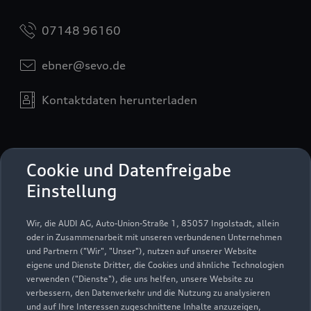
07148 96160
ebner@sevo.de
Kontaktdaten herunterladen
Öffnungszeiten
Cookie und Datenfreigabe
Einstellung
Service
Wir, die AUDI AG, Auto-Union-Straße 1, 85057 Ingolstadt, allein
Geschlossen
,
öffnet am
Montag 07:00
oder in Zusammenarbeit mit unseren verbundenen Unternehmen
und Partnern ("Wir", "Unser"), nutzen auf unserer Website
eigene und Dienste Dritter, die Cookies und ähnliche Technologien
Teile- & Zubehörverkauf
verwenden ("Dienste"), die uns helfen, unsere Website zu
Geschlossen
,
öffnet am
Montag 07:45
verbessern, den Datenverkehr und die Nutzung zu analysieren
und auf Ihre Interessen zugeschnittene Inhalte anzuzeigen,