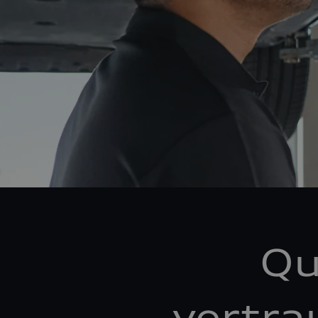
Qu
vertra