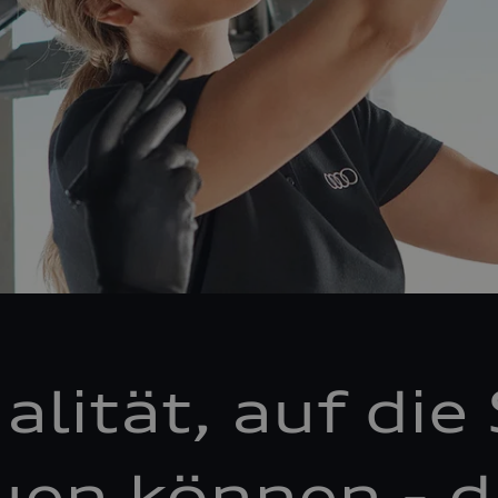
alität, auf die 
uen können - d