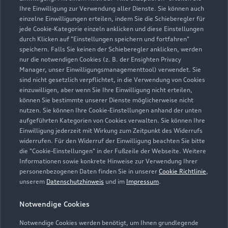
71723 Grossbottwar
Ihre Einwilligung zur Verwendung aller Dienste. Sie können auch
einzelne Einwilligungen erteilen, indem Sie die Schieberegler für
jede Cookie-Kategorie einzeln anklicken und diese Einstellungen
07148 96160
durch Klicken auf "Einstellungen speichern und fortfahren"
speichern. Falls Sie keinen der Schieberegler anklicken, werden
ebner@sevo.de
nur die notwendigen Cookies (z. B. der Ensighten Privacy
Manager, unser Einwilligungsmanagementtool) verwendet. Sie
sind nicht gesetzlich verpflichtet, in die Verwendung von Cookies
Kontaktdaten herunterladen
einzuwilligen, aber wenn Sie Ihre Einwilligung nicht erteilen,
können Sie bestimmte unserer Dienste möglicherweise nicht
nutzen. Sie können Ihre Cookie-Einstellungen anhand der unten
aufgeführten Kategorien von Cookies verwalten. Sie können Ihre
Öffnungszeiten
Einwilligung jederzeit mit Wirkung zum Zeitpunkt des Widerrufs
widerrufen. Für den Widerruf der Einwilligung beachten Sie bitte
die "Cookie-Einstellungen" in der Fußzeile der Webseite. Weitere
Informationen sowie konkrete Hinweise zur Verwendung Ihrer
Service
personenbezogenen Daten finden Sie in unserer
Cookie Richtlinie
,
Geschlossen
,
öffnet am
Montag 07:00
unserem
Datenschutzhinweis
und im
Impressum
.
Notwendige Cookies
Teile- & Zubehörverkauf
Geschlossen
,
öffnet am
Montag 07:45
Notwendige Cookies werden benötigt, um Ihnen grundlegende