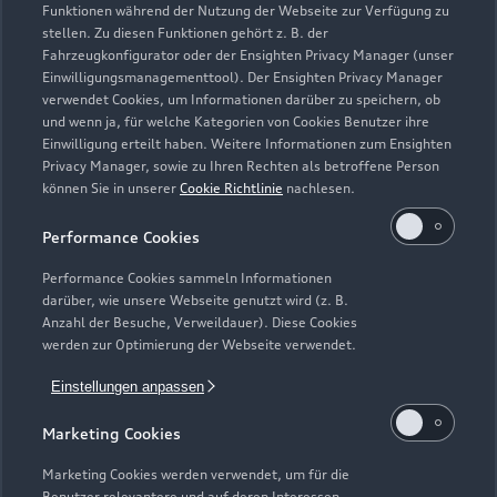
Funktionen während der Nutzung der Webseite zur Verfügung zu
stellen. Zu diesen Funktionen gehört z. B. der
Fahrzeugkonfigurator oder der Ensighten Privacy Manager (unser
Einwilligungsmanagementtool). Der Ensighten Privacy Manager
Zurück nach oben
verwendet Cookies, um Informationen darüber zu speichern, ob
und wenn ja, für welche Kategorien von Cookies Benutzer ihre
Einwilligung erteilt haben. Weitere Informationen zum Ensighten
Modelle
Privacy Manager, sowie zu Ihren Rechten als betroffene Person
können Sie in unserer
Cookie Richtlinie
nachlesen.
Kaufen & leasen
Alle Modelle
Performance Cookies
Modelle vergleichen
Service & Zubehör
Performance Cookies sammeln Informationen
Neuwagensuche
darüber, wie unsere Webseite genutzt wird (z. B.
Elektromodelle
Anzahl der Besuche, Verweildauer). Diese Cookies
Gebrauchtwagensuche
Support
werden zur Optimierung der Webseite verwendet.
Saisonale Angebote
Plug-in-Hybride
Gebrauchtwagen
Einstellungen anpassen
Audi Services
Über Audi
Kundenservice
Finanzierung
Marketing Cookies
Garantie
Händlersuche
Aktionen & Angebote
Unternehmen
Marketing Cookies werden verwendet, um für die
Audi digital services
Benutzer relevantere und auf deren Interessen